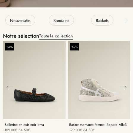
Nouveautés
Sandales
Baskets
Notre sélection
Toute la collection
-50%
-50%
Ballerine en cuir noir Irma
Basket montante femme léopard Alfa3
109.00
€
54.50
€
129.00
€
64.50
€