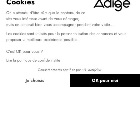
Cookies
On a attendu d'être sûrs que le contenu de ce
site vous intéresse avant de vous déranger,
mais on aimerait bien vous accompagner pendant votre visite...
À propos
Les cookies sont utilisés pour la personnalisation des annonces et vous
Depuis plus de soixante ans, Adige conçoit des chaussures pour
proposer la meilleure expérience possible.
femmes avec un style qui allie élégance, confort et caractère.
C'est OK pour vous ?
Maison familiale par essence, elle a su traverser les époques sans
Lire la politique de confidentialité
jamais perdre de vue sa raison d’être : sublimer la féminité en
Consentements certifiés par
mouvement.
Je choisis
OK pour moi
En savoir plus
Plateforme de Gestion du Consentement : Personnalisez vos Options
Axeptio consent
Notre plateforme vous permet d'adapter et de gérer vos paramètres de 