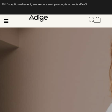
💌 Exceptionnellement, vos retours sont prolongés au mois d’août