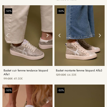
-50%
-50%
Basket cuir femme tendance léopard
Basket montante femme léopard Alfa3
Alfa1
129.00
€
64.50
€
99.00
€
49.50
€
-50%
-50%