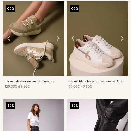
-50%
-50%
Basket plateforme beige Omega3
Basket blanche et dorée femme Alfa1
129.00
€
64.50
€
99.00
€
49.50
€
-50%
-50%