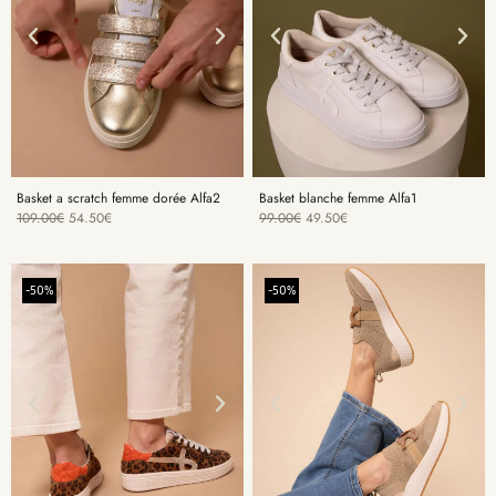
Basket a scratch femme dorée Alfa2
Basket blanche femme Alfa1
109.00
€
54.50
€
99.00
€
49.50
€
-50%
-50%