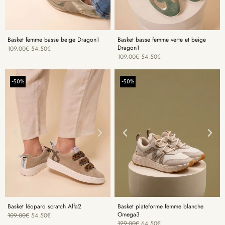
Basket femme basse beige Dragon1
Basket basse femme verte et beige
Dragon1
109.00
€
54.50
€
109.00
€
54.50
€
-50%
-50%
Basket léopard scratch Alfa2
Basket plateforme femme blanche
Omega3
109.00
€
54.50
€
129.00
€
64.50
€