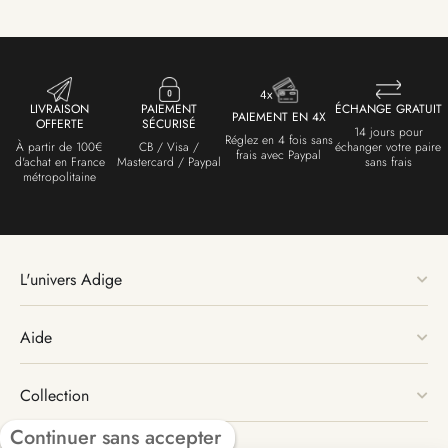
LIVRAISON
PAIEMENT
ÉCHANGE GRATUIT
PAIEMENT EN 4X
OFFERTE
SÉCURISÉ
14 jours pour
Réglez en 4 fois sans
À partir de 100€
CB / Visa /
échanger votre paire
frais avec Paypal
d'achat en France
Mastercard / Paypal
sans frais
métropolitaine
L'univers Adige
Aide
Collection
Continuer sans accepter