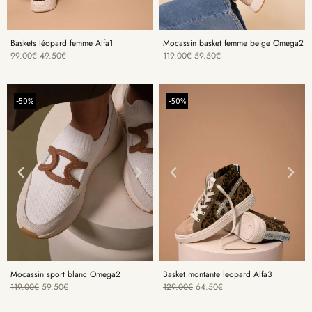
Baskets léopard femme Alfa1
Mocassin basket femme beige Omega2
99.00
€
49.50
€
119.00
€
59.50
€
-50%
-50%
Mocassin sport blanc Omega2
Basket montante leopard Alfa3
119.00
€
59.50
€
129.00
€
64.50
€