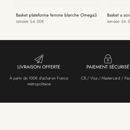
Basket plateforme femme blanche Omega3
Basket a sc
64.50
€
54.5
129.00
€
109.00
€
LIVRAISON OFFERTE
PAIEMENT SÉCURISÉ
À partir de 100€ d'achat en France
CB / Visa / Mastercard / Pay
métropolitaine