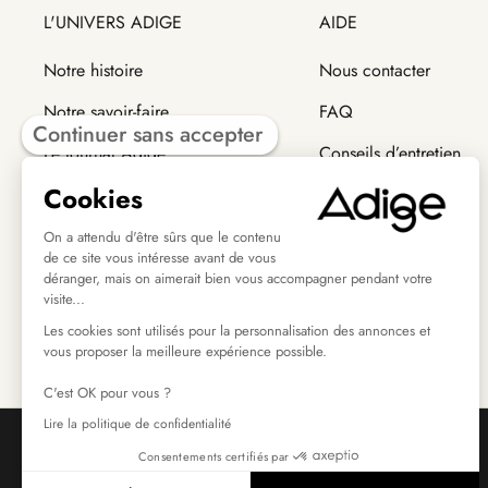
L'UNIVERS ADIGE
AIDE
Notre histoire
Nous contacter
Notre savoir-faire
FAQ
Continuer sans accepter
Le journal Adige
Conseils d’entretien
Cookies
Trouver un revendeur
Modes de livraison
Retour et échange
On a attendu d'être sûrs que le contenu
de ce site vous intéresse avant de vous
déranger, mais on aimerait bien vous accompagner pendant votre
visite...
Les cookies sont utilisés pour la personnalisation des annonces et
vous proposer la meilleure expérience possible.
C'est OK pour vous ?
Lire la politique de confidentialité
Consentements certifiés par