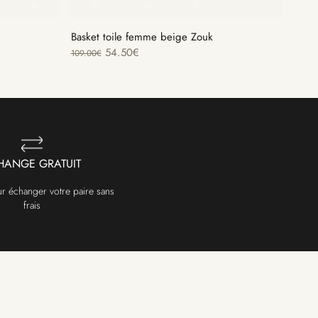
Basket toile femme beige Zouk
54.50
€
109.00
€
HANGE GRATUIT
ur échanger votre paire sans
frais