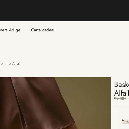
ivers Adige
Carte cadeau
femme Alfa1
Bask
Alfa
99.00
€