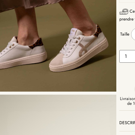
Ce 
prendre v
Taille
Livraison
de 1
DESCRI