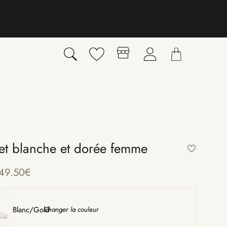
et blanche et dorée femme
1
49.50
€
Blanc/Gold
Changer la couleur
〉