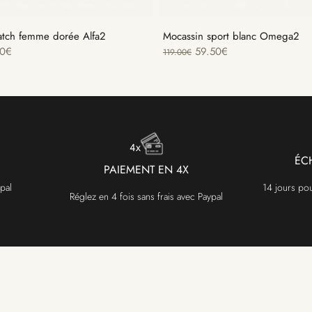
ratch femme dorée Alfa2
Mocassin sport blanc Omega2
0
€
59.50
€
119.00
€
ÉC
PAIEMENT EN 4X
pal
14 jours po
Réglez en 4 fois sans frais avec Paypal