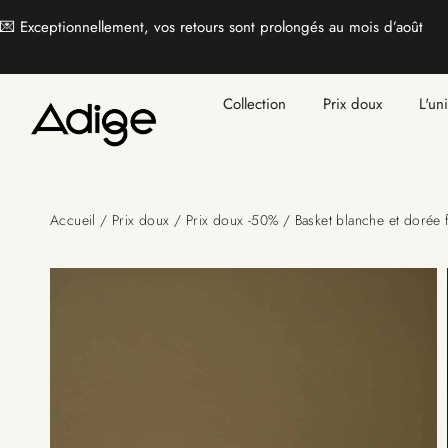
💌 Exceptionnellement, vos retours sont prolongés au mois d’août
Collection
Prix doux
L'un
Accueil
/
Prix doux
/
Prix doux -50%
/ Basket blanche et dorée 