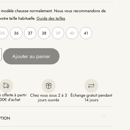
modèle chausse normalement. Nous vous recommandons de
otre taille habituelle.
Guide des tailles
35
36
37
38
39
40
41
Ajouter au panier
 offerte à partir
Chez vous sous 2 à 3
Échange gratuit pendant
00€ d’achat
jours ouvrés
14 jours
PTION