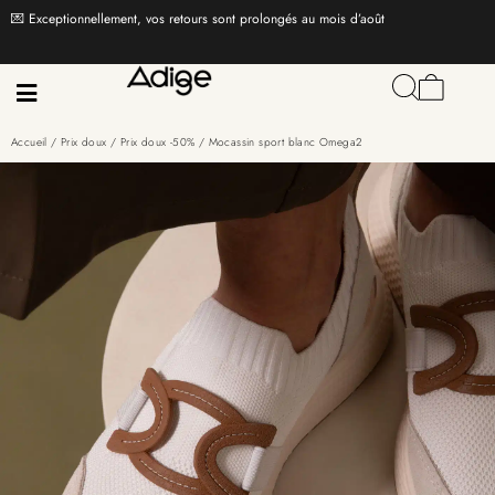
💌 Exceptionnellement, vos retours sont prolongés au mois d’août
Accueil
/
Prix doux
/
Prix doux -50%
/ Mocassin sport blanc Omega2