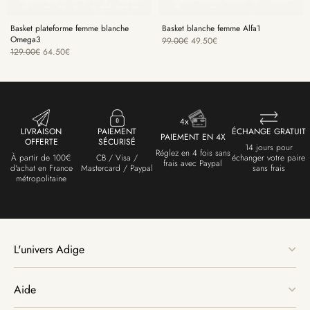
Basket plateforme femme blanche
Basket blanche femme Alfa1
Omega3
99.00
€
49.50
€
129.00
€
64.50
€
LIVRAISON
PAIEMENT
ÉCHANGE GRATUIT
PAIEMENT EN 4X
OFFERTE
SÉCURISÉ
14 jours pour
Réglez en 4 fois sans
À partir de 100€
CB / Visa /
échanger votre paire
frais avec Paypal
d'achat en France
Mastercard / Paypal
sans frais
métropolitaine
L'univers Adige
Aide