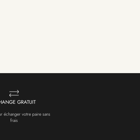
HANGE GRATUIT
ur échanger votre paire sans
frais