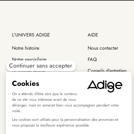
L'UNIVERS ADIGE
AIDE
Notre histoire
Nous contacter
Notre savoir-faire
FAQ
Continuer sans accepter
Le journal Adige
Conseils d’entretien
Cookies
Trouver un revendeur
Modes de livraison
Retour et échange
On a attendu d'être sûrs que le contenu
de ce site vous intéresse avant de vous
déranger, mais on aimerait bien vous accompagner pendant votre
visite...
Les cookies sont utilisés pour la personnalisation des annonces et
vous proposer la meilleure expérience possible.