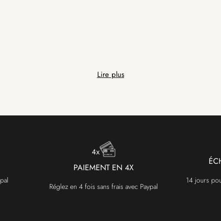
Lire plus
ÉC
PAIEMENT EN 4X
pal
14 jours po
Réglez en 4 fois sans frais avec Paypal