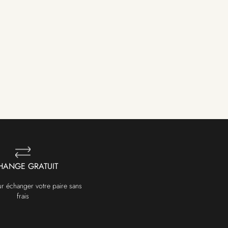
HANGE GRATUIT
ur échanger votre paire sans
frais