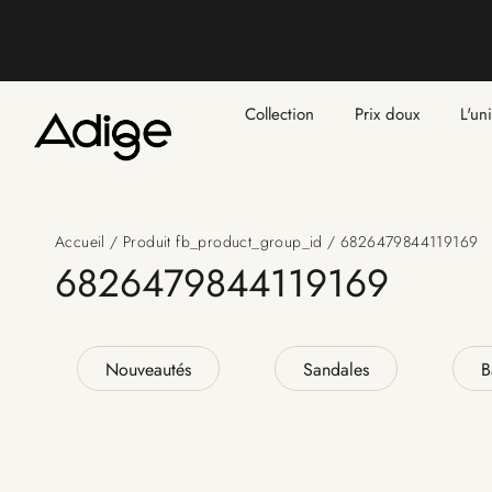
💌 Exceptionnellement, vos retours sont prolo
Collection
Prix doux
L'un
Accueil
/ Produit fb_product_group_id / 6826479844119169
6826479844119169
Nouveautés
Sandales
B