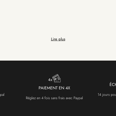
Lire plus
ÉC
PAIEMENT EN 4X
pal
14 jours po
Réglez en 4 fois sans frais avec Paypal