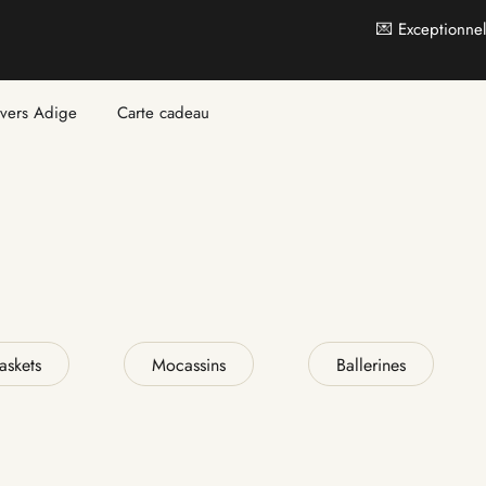
ngés au mois d’août
ivers Adige
Carte cadeau
askets
Mocassins
Ballerines