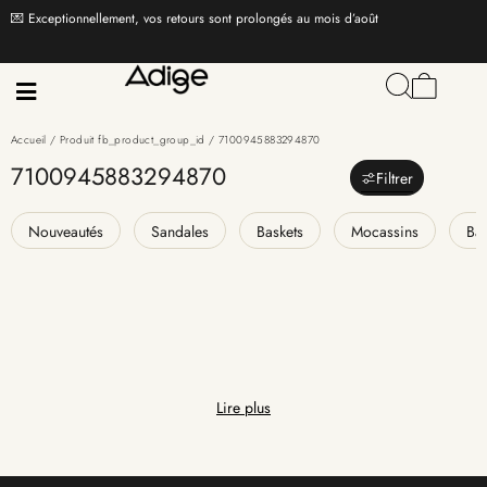
💌 Exceptionnellement, vos retours sont prolongés au mois d’août
Accueil
/ Produit fb_product_group_id / 7100945883294870
7100945883294870
Filtrer
Nouveautés
Sandales
Baskets
Mocassins
Bal
Lire plus