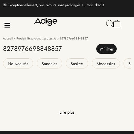
💌 Exceptionnellement, vos retours sont prolongés au mois d’août
Accueil
/ Produit fb_product_group_id / 8278976698848857
8278976698848857
Filtrer
Nouveautés
Sandales
Baskets
Mocassins
Bal
Lire plus