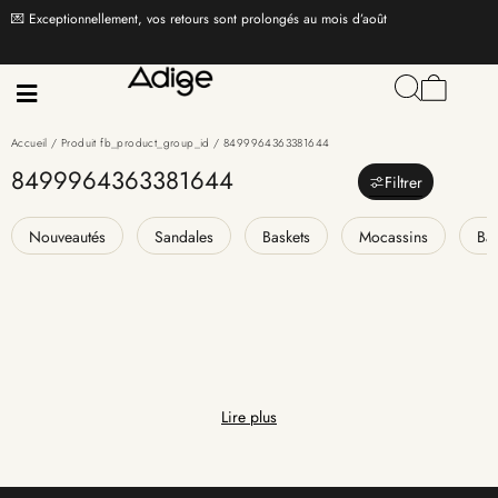
💌 Exceptionnellement, vos retours sont prolongés au mois d’août
Accueil
/ Produit fb_product_group_id / 8499964363381644
8499964363381644
Filtrer
Nouveautés
Sandales
Baskets
Mocassins
Bal
Lire plus