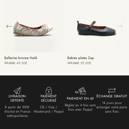
Babies plates Zap
Ballerine bronze Hatik
119.00
€
59.50
€
99.00
€
49.50
€
LIVRAISON
PAIEMENT
ÉCHANGE GRATUIT
PAIEMENT EN 4X
OFFERTE
SÉCURISÉ
14 jours pour
Réglez en 4 fois sans
À partir de 100€
CB / Visa /
échanger votre paire
frais avec Paypal
d'achat en France
Mastercard / Paypal
sans frais
métropolitaine