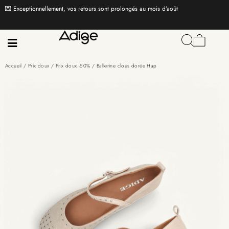
💌 Exceptionnellement, vos retours sont prolongés au mois d’août
Accueil
/
Prix doux
/
Prix doux -50%
/ Ballerine clous dorée Hap