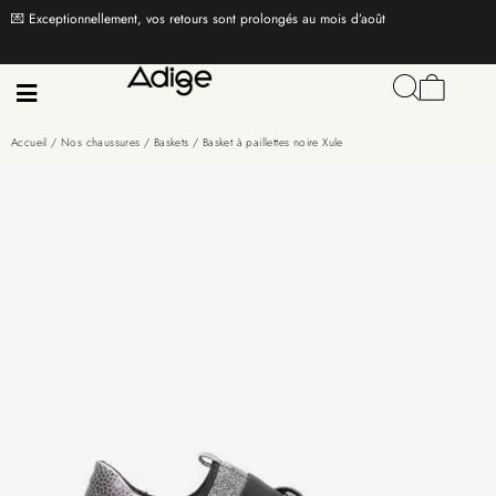
💌 Exceptionnellement, vos retours sont prolongés au mois d’août
Accueil
/
Nos chaussures
/
Baskets
/ Basket à paillettes noire Xule