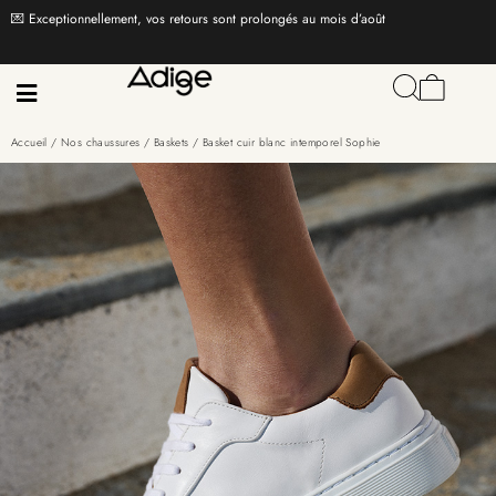
💌 Exceptionnellement, vos retours sont prolongés au mois d’août
Accueil
/
Nos chaussures
/
Baskets
/ Basket cuir blanc intemporel Sophie