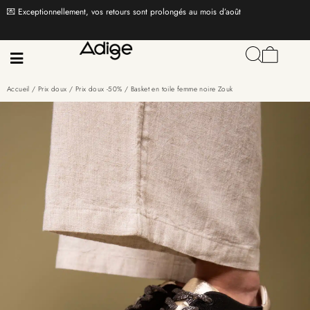
💌 Exceptionnellement, vos retours sont prolongés au mois d’août
Accueil
/
Prix doux
/
Prix doux -50%
/ Basket en toile femme noire Zouk