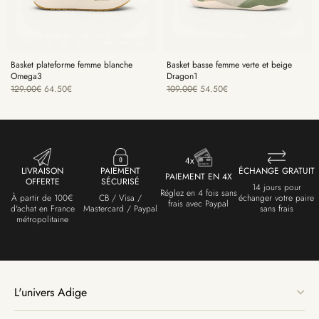
Basket plateforme femme blanche
Basket basse femme verte et beige
Omega3
Dragon1
129.00
€
64.50
€
109.00
€
54.50
€
LIVRAISON
PAIEMENT
ÉCHANGE GRATUIT
PAIEMENT EN 4X
OFFERTE
SÉCURISÉ
14 jours pour
Réglez en 4 fois sans
À partir de 100€
CB / Visa /
échanger votre paire
frais avec Paypal
d'achat en France
Mastercard / Paypal
sans frais
métropolitaine
L'univers Adige