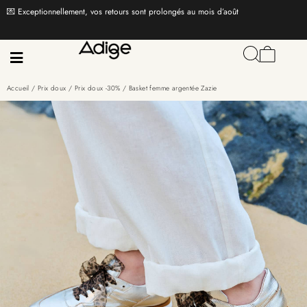
💌 Exceptionnellement, vos retours sont prolongés au mois d’août
Accueil
/
Prix doux
/
Prix doux -30%
/ Basket femme argentée Zazie