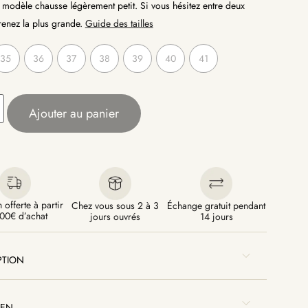
modèle chausse légèrement petit. Si vous hésitez entre deux
prenez la plus grande.
Guide des tailles
35
36
37
38
39
40
41
Ajouter au panier
 offerte à partir
Chez vous sous 2 à 3
Échange gratuit pendant
00€ d’achat
jours ouvrés
14 jours
PTION
IEN