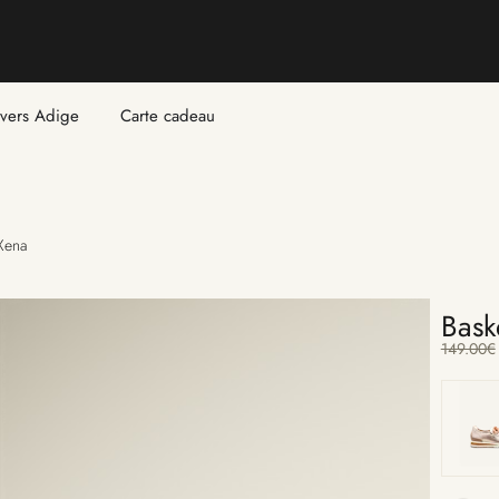
ivers Adige
Carte cadeau
Xena
Bask
149.00
€