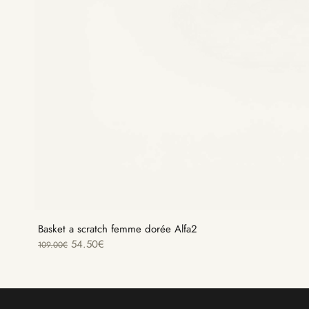
Basket a scratch femme dorée Alfa2
54.50
€
109.00
€