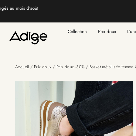
PRIX DOUX : jusqu’à -50% ☀️
J’en profite
Collection
Prix doux
L'un
Accueil
/
Prix doux
/
Prix doux -30%
/ Basket métallisée femme 