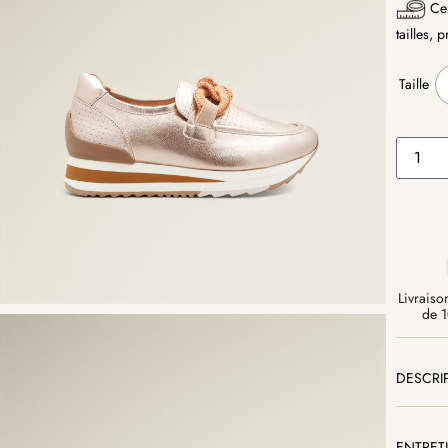
Ce 
tailles, 
Taille
Livraison
de 1
DESCRI
ENTRET