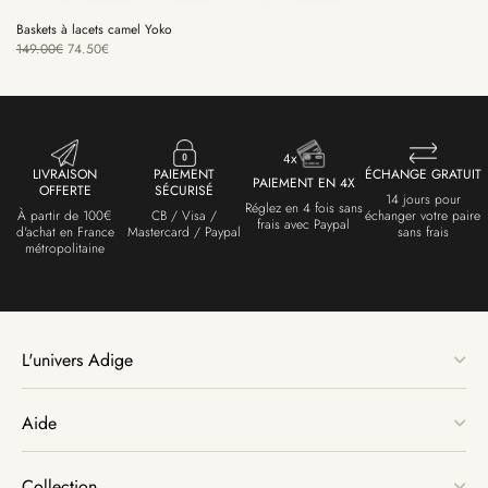
Baskets à lacets camel Yoko
149.00
€
74.50
€
LIVRAISON
PAIEMENT
ÉCHANGE GRATUIT
PAIEMENT EN 4X
OFFERTE
SÉCURISÉ
14 jours pour
Réglez en 4 fois sans
À partir de 100€
CB / Visa /
échanger votre paire
frais avec Paypal
d'achat en France
Mastercard / Paypal
sans frais
métropolitaine
L'univers Adige
Aide
Collection