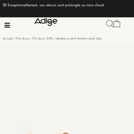
💌 Exceptionnellement, vos retours sont prolongés au mois d’août
Accueil
/
Prix doux
/
Prix doux -50%
/ Baskets scratch femme camel Xida