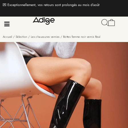
💌 Exceptionnellement, vos retours sont prolongés au mois d’août
Accueil
/
Sélection
/
Les chaussures vernies
/ Bottes femme noir vernis Real