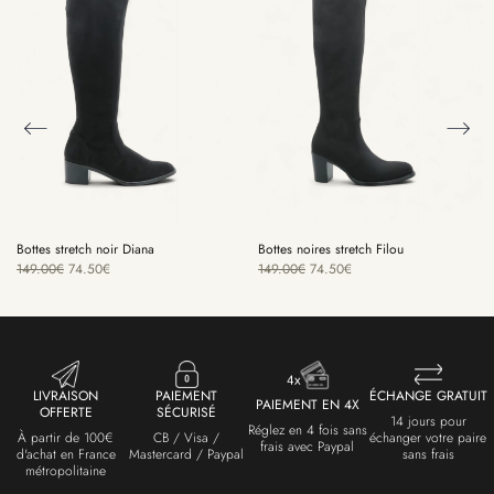
Bottes stretch noir Diana
Bottes noires stretch​ Filou
149.00
€
74.50
€
149.00
€
74.50
€
LIVRAISON
PAIEMENT
ÉCHANGE GRATUIT
PAIEMENT EN 4X
OFFERTE
SÉCURISÉ
14 jours pour
Réglez en 4 fois sans
À partir de 100€
CB / Visa /
échanger votre paire
frais avec Paypal
d'achat en France
Mastercard / Paypal
sans frais
métropolitaine