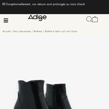
💌 Exceptionnellement, vos retours sont prolongés au mois d’août
Accueil
/
Nos chaussures
/
Bottines
/ Bottine à talon cuir noir Faust