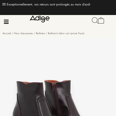
💌 Exceptionnellement, vos retours sont prolongés au mois d’août
Accueil
/
Nos chaussures
/
Bottines
/ Bottine à talon cuir prune Faust