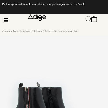
💌 Exceptionnellement, vos retours sont prolongés au mois d’août
Accueil
/
Nos chaussures
/
Bottines
/ Bottine chic cuir noir talon Fric