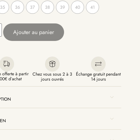
35
36
37
38
39
40
41
Ajouter au panier
 offerte à partir
Chez vous sous 2 à 3
Échange gratuit pendant
00€ d’achat
jours ouvrés
14 jours
PTION
IEN