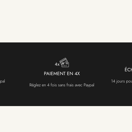
ÉC
PAIEMENT EN 4X
pal
14 jours po
Réglez en 4 fois sans frais avec Paypal