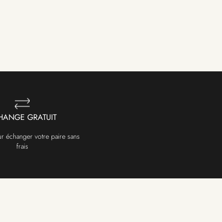
HANGE GRATUIT
ur échanger votre paire sans
frais