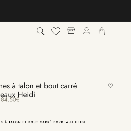
ines à talon et bout carré
eaux Heidi
84.50
€
ES À TALON ET BOUT CARRÉ BORDEAUX HEIDI