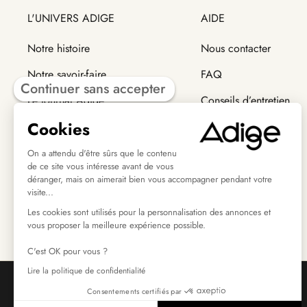
L'UNIVERS ADIGE
AIDE
Notre histoire
Nous contacter
Notre savoir-faire
FAQ
Continuer sans accepter
Le journal Adige
Conseils d’entretien
Cookies
Trouver un revendeur
Modes de livraison
Retour et échange
On a attendu d'être sûrs que le contenu
de ce site vous intéresse avant de vous
déranger, mais on aimerait bien vous accompagner pendant votre
visite...
Les cookies sont utilisés pour la personnalisation des annonces et
vous proposer la meilleure expérience possible.
C'est OK pour vous ?
Lire la politique de confidentialité
Consentements certifiés par