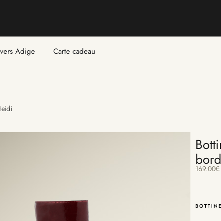
ivers Adige
Carte cadeau
Heidi
Bott
bord
169.00
€
BOTTIN