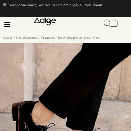
💌 Exceptionnellement, vos retours sont prolongés au mois d’août
Accueil
/
Nos chaussures
/
Mocassins
/ Derby élégante vernis noir Nina