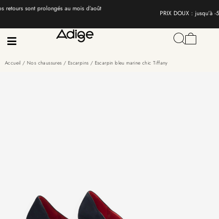
PRIX DOUX : jusqu’à -50% ☀️
J’en profite
Accueil
/
Nos chaussures
/
Escarpins
/ Escarpin bleu marine chic Tiffany