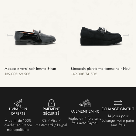
Mocassin verni noir femme Ethan
Mocassin plateforme femme noir Neuf
139.00
€
69.50
€
149.00
€
74.50
€
LIVRAISON
PAIEMENT
ÉCHANGE GRATUIT
PAIEMENT EN 4X
OFFERTE
SÉCURISÉ
14 jours pour
Réglez en 4 fois sans
À partir de 100€
CB / Visa /
échanger votre paire
frais avec Paypal
d'achat en France
Mastercard / Paypal
sans frais
métropolitaine