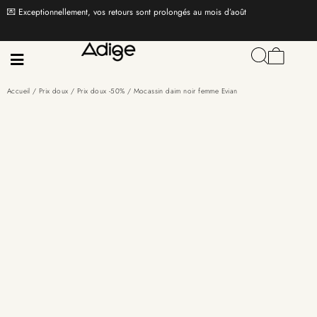
💌 Exceptionnellement, vos retours sont prolongés au mois d’août
Accueil
/
Prix doux
/
Prix doux -50%
/ Mocassin daim noir femme Evian