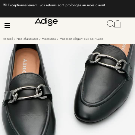
💌 Exceptionnellement, vos retours sont prolongés au mois d’août
Accueil
/
Nos chaussures
/
Mocassins
/ Mocassin élégant cuir noir Lucie