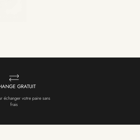
HANGE GRATUIT
ur échanger votre paire sans
frais