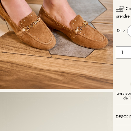
Ce 
prendre v
Taille
Livraison
de 1
DESCRI