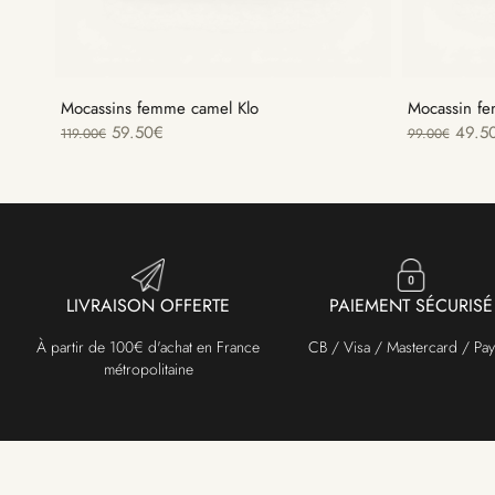
Mocassins femme camel Klo
Mocassin f
59.50
€
49.5
119.00
€
99.00
€
LIVRAISON OFFERTE
PAIEMENT SÉCURISÉ
À partir de 100€ d'achat en France
CB / Visa / Mastercard / Pay
métropolitaine