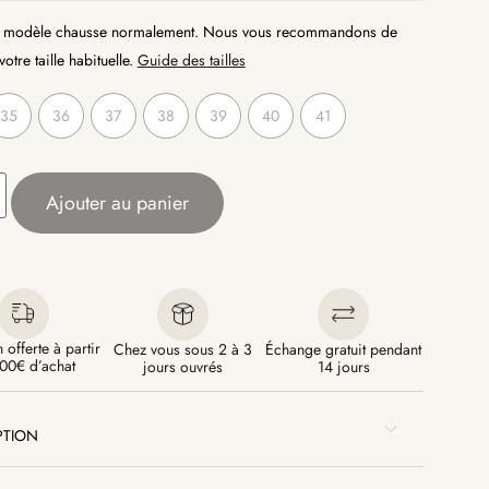
modèle chausse normalement. Nous vous recommandons de
otre taille habituelle.
Guide des tailles
35
36
37
38
39
40
41
Ajouter au panier
 offerte à partir
Chez vous sous 2 à 3
Échange gratuit pendant
00€ d’achat
jours ouvrés
14 jours
PTION