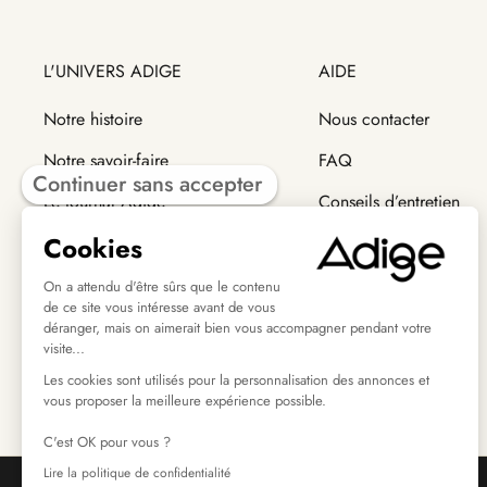
L'UNIVERS ADIGE
AIDE
Notre histoire
Nous contacter
Notre savoir-faire
FAQ
Continuer sans accepter
Le journal Adige
Conseils d’entretien
Cookies
Trouver un revendeur
Modes de livraison
Retour et échange
On a attendu d'être sûrs que le contenu
de ce site vous intéresse avant de vous
déranger, mais on aimerait bien vous accompagner pendant votre
visite...
Les cookies sont utilisés pour la personnalisation des annonces et
vous proposer la meilleure expérience possible.
C'est OK pour vous ?
Lire la politique de confidentialité