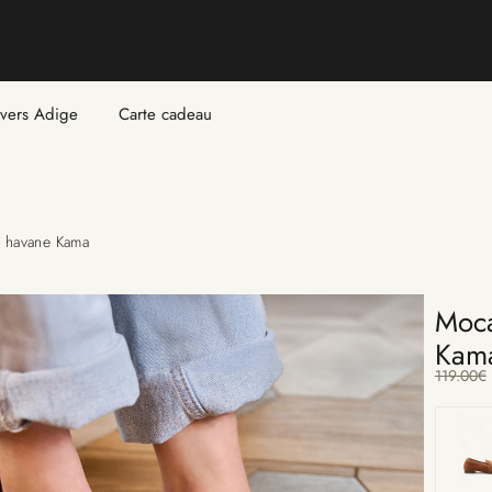
ivers Adige
Carte cadeau
 havane Kama
Moca
Kam
119.00
€