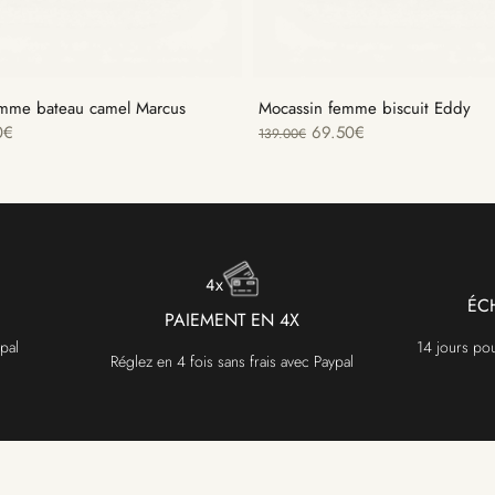
emme bateau camel Marcus
Mocassin femme biscuit Eddy
0
€
69.50
€
139.00
€
ÉC
PAIEMENT EN 4X
pal
14 jours po
Réglez en 4 fois sans frais avec Paypal