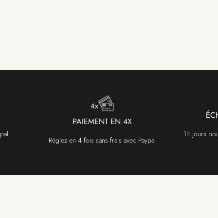
ÉC
PAIEMENT EN 4X
pal
14 jours po
Réglez en 4 fois sans frais avec Paypal