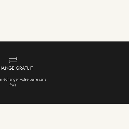
HANGE GRATUIT
ur échanger votre paire sans
frais