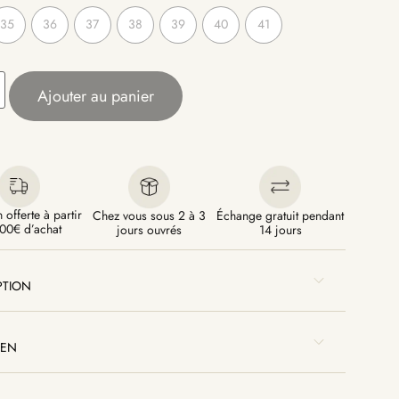
35
36
37
38
39
40
41
Ajouter au panier
 offerte à partir
Chez vous sous 2 à 3
Échange gratuit pendant
00€ d’achat
jours ouvrés
14 jours
PTION
IEN