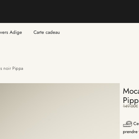
ivers Adige
Carte cadeau
s noir Pippa
Moca
Pipp
149.00
€
Ce 
prendre v