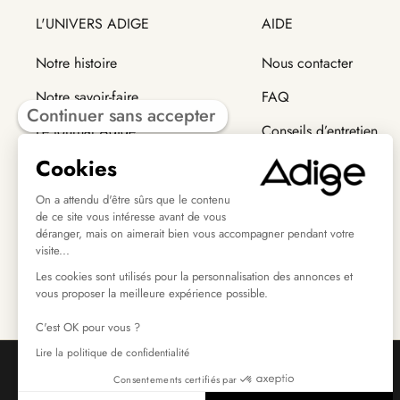
L'UNIVERS ADIGE
AIDE
Notre histoire
Nous contacter
Notre savoir-faire
FAQ
Continuer sans accepter
Le journal Adige
Conseils d’entretien
Cookies
Trouver un revendeur
Modes de livraison
Retour et échange
On a attendu d'être sûrs que le contenu
de ce site vous intéresse avant de vous
déranger, mais on aimerait bien vous accompagner pendant votre
visite...
Les cookies sont utilisés pour la personnalisation des annonces et
vous proposer la meilleure expérience possible.
C'est OK pour vous ?
Lire la politique de confidentialité
Consentements certifiés par