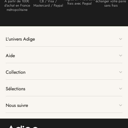
À partir de 100€
CB / Visa /
échanger votre paire
frais avec Paypal
d'achat en France
Mastercard / Paypal
sans frais
métropolitaine
L'univers Adige
Aide
Collection
Sélections
Nous suivre