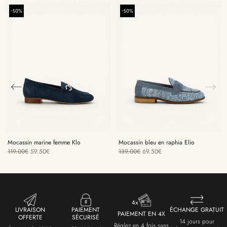
-50%
-50%
Mocassin marine femme Klo
Mocassin bleu en raphia Elio
119.00
€
59.50
€
139.00
€
69.50
€
LIVRAISON
PAIEMENT
ÉCHANGE GRATUIT
PAIEMENT EN 4X
OFFERTE
SÉCURISÉ
14 jours pour
Réglez en 4 fois sans