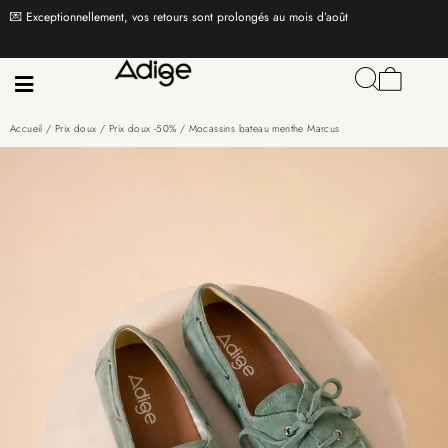
💌 Exceptionnellement, vos retours sont prolongés au mois d’août
Accueil
/
Prix doux
/
Prix doux -50%
/ Mocassins bateau menthe Marcus