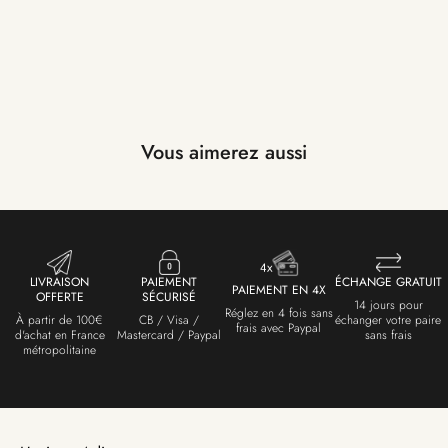
Vous aimerez aussi
LIVRAISON
PAIEMENT
ÉCHANGE GRATUIT
PAIEMENT EN 4X
OFFERTE
SÉCURISÉ
14 jours pour
Réglez en 4 fois sans
À partir de 100€
CB / Visa /
échanger votre paire
frais avec Paypal
d'achat en France
Mastercard / Paypal
sans frais
métropolitaine