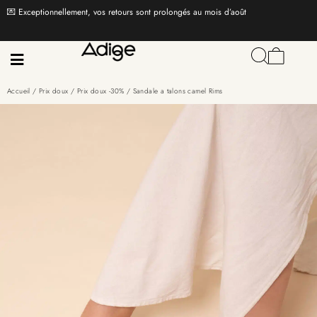
💌 Exceptionnellement, vos retours sont prolongés au mois d’août
Accueil
/
Prix doux
/
Prix doux -30%
/ Sandale a talons camel Rims