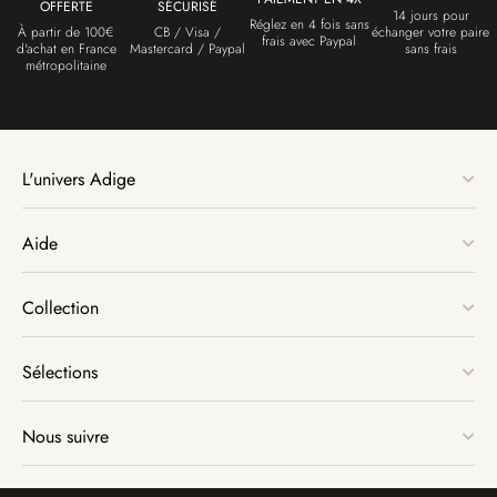
OFFERTE
SÉCURISÉ
14 jours pour
Réglez en 4 fois sans
À partir de 100€
CB / Visa /
échanger votre paire
frais avec Paypal
d'achat en France
Mastercard / Paypal
sans frais
métropolitaine
L'univers Adige
Aide
Collection
Sélections
Nous suivre