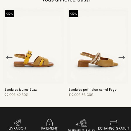
-30%
-30%
Sandales jaunes Buzz
Sandales petit talon camel Fago
99.00
€
69.30
€
119.00
€
83.30
€
LIVRAISON
PAIEMENT
ÉCHANGE GRATUIT
PAIEMENT EN 4X