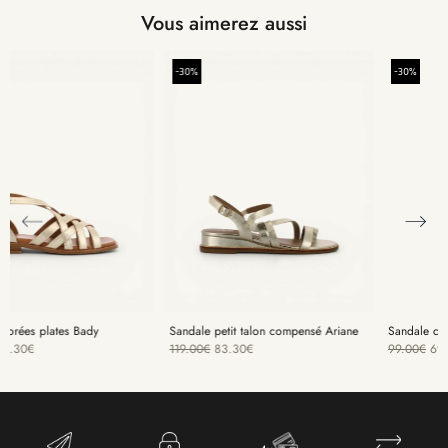
Vous aimerez aussi
-30%
-30%
Sandale petit talon compensé Ariane
Sandale corail femme Buzz
119.00
€
83.30
€
99.00
€
69.30
€