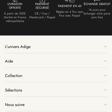
LIVRAISON
PAIEMENT
ÉCHANGE GRATUIT
PAIEMENT EN 4X
OFFERTE
SÉCURISÉ
14 jours pour
Réglez en 4 fois sans
À partir de 100€
CB / Visa /
échanger votre paire
frais avec Paypal
d'achat en France
Mastercard / Paypal
sans frais
métropolitaine
L'univers Adige
Aide
Collection
Sélections
Nous suivre