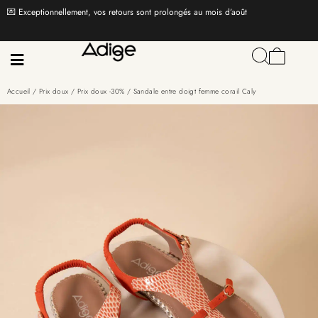
💌 Exceptionnellement, vos retours sont prolongés au mois d’août
Accueil
/
Prix doux
/
Prix doux -30%
/ Sandale entre doigt femme corail Caly