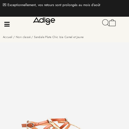
💌 Exceptionnellement, vos retours sont prolongés au mois d’août
Accueil
/
Non classé
/ Sandale Plate Chic Izia Camel et Jaune