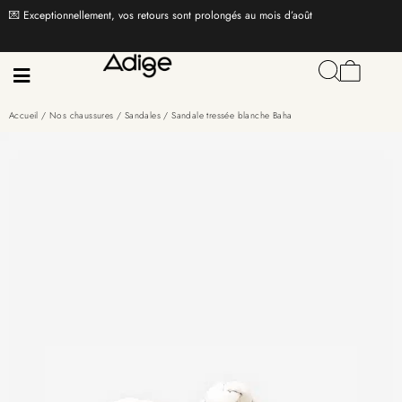
💌 Exceptionnellement, vos retours sont prolongés au mois d’août
Accueil
/
Nos chaussures
/
Sandales
/ Sandale tressée blanche Baha