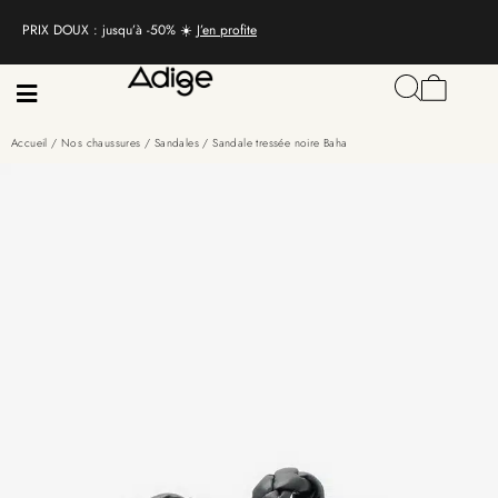
PRIX DOUX : jusqu’à -50% ☀️
J’en profite
Accueil
/
Nos chaussures
/
Sandales
/ Sandale tressée noire Baha