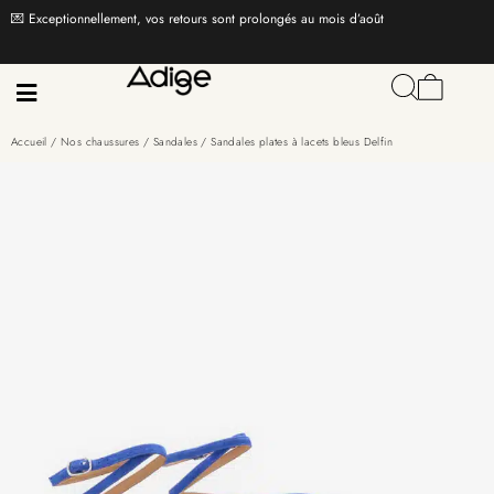
💌 Exceptionnellement, vos retours sont prolongés au mois d’août
Accueil
/
Nos chaussures
/
Sandales
/ Sandales plates à lacets bleus Delfin