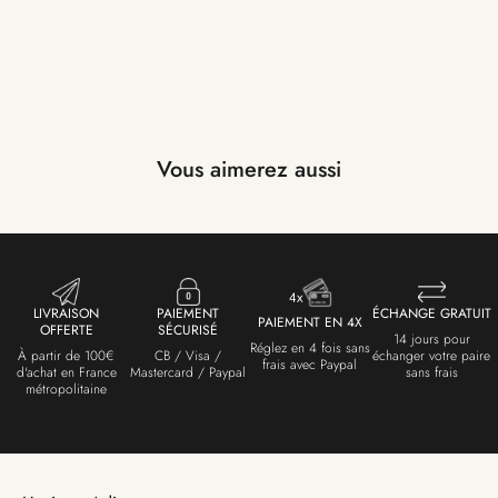
Vous aimerez aussi
LIVRAISON
PAIEMENT
ÉCHANGE GRATUIT
PAIEMENT EN 4X
OFFERTE
SÉCURISÉ
14 jours pour
Réglez en 4 fois sans
À partir de 100€
CB / Visa /
échanger votre paire
frais avec Paypal
d'achat en France
Mastercard / Paypal
sans frais
métropolitaine