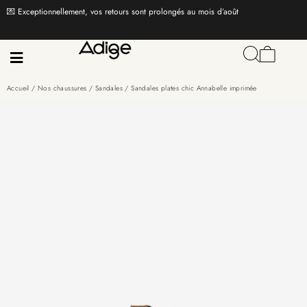
💌 Exceptionnellement, vos retours sont prolongés au mois d’août
Accueil
/
Nos chaussures
/
Sandales
/ Sandales plates chic Annabelle imprimée