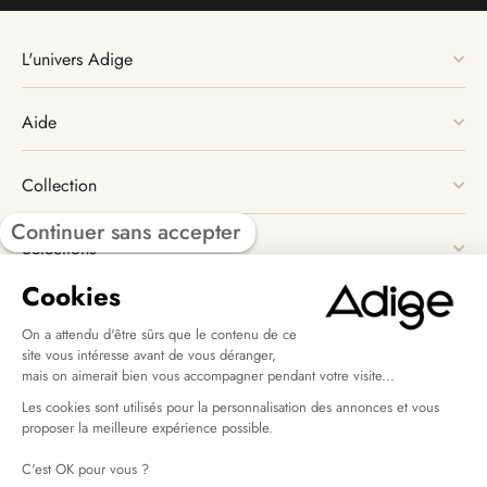
L'univers Adige
Aide
Collection
Continuer sans accepter
Sélections
Cookies
Nous suivre
On a attendu d'être sûrs que le contenu de ce
site vous intéresse avant de vous déranger,
mais on aimerait bien vous accompagner pendant votre visite...
Les cookies sont utilisés pour la personnalisation des annonces et vous
proposer la meilleure expérience possible.
C'est OK pour vous ?
CGV